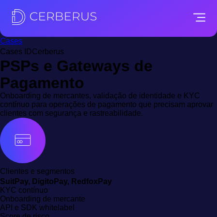
Cases
Cases IDCerberus
PSPs e Gateways de
Pagamento
Onboarding de mercantes, validação de identidade e KYC
contínuo para operações de pagamento que precisam aprovar
clientes com segurança e rastreabilidade.
Clientes e segmentos
SuitPay, DigitoPay, RedfoxPay
KYC contínuo
Onboarding de mercante
API e SDK whitelabel
Score de risco