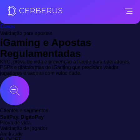
Cases
Validação para apostas
iGaming e Apostas
Regulamentadas
KYC, prova de vida e prevenção a fraude para operadores,
PSPs e plataformas de iGaming que precisam validar
jogadores e saques com velocidade.
Clientes e segmentos
SuitPay, DigitoPay
Prova de vida
Validação de jogador
Antifraude
PLD/CFT