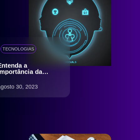
TECNOLOGIAS
Entenda a
importância da
Verificação de
Identidade para a
agosto 30, 2023
sua empresa