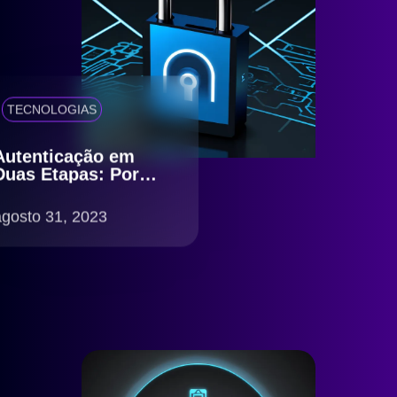
TECNOLOGIAS
Autenticação em
Duas Etapas: Por
Que é Essencial?
agosto 31, 2023