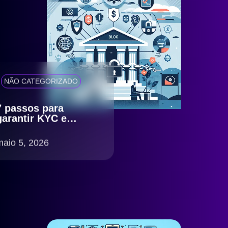
NÃO CATEGORIZADO
7 passos para
garantir KYC e
antifraude eficiente
com compliance
maio 5, 2026
LGPD no Brasil