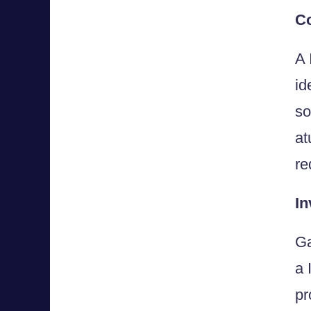
C
A 
id
so
at
re
In
Ga
a 
pr