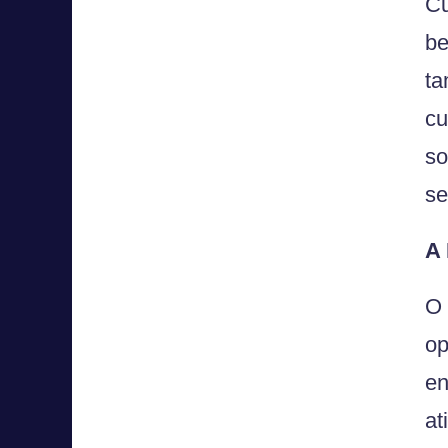
Cu
be
ta
cu
so
se
A
O 
op
en
at