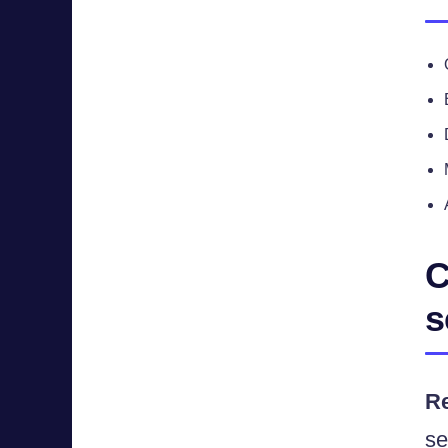
C
s
R
se