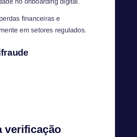
dade no onboarding digital.
erdas financeiras e
lmente em setores regulados.
ifraude
 verificação