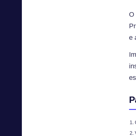
O 
Pr
e 
Im
in
es
P