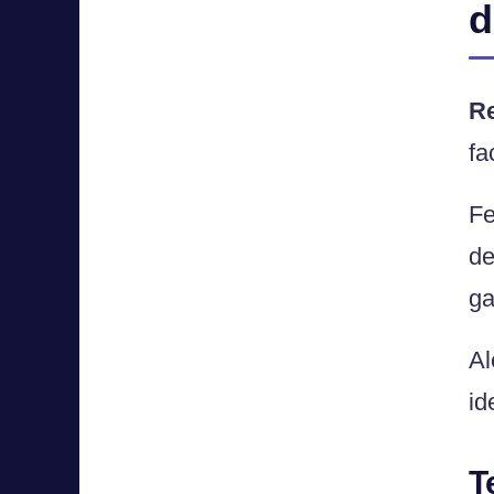
d
R
fa
Fe
de
ga
Al
id
T