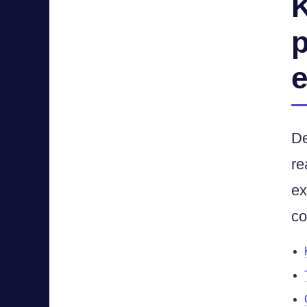
K
p
e
De
re
ex
co