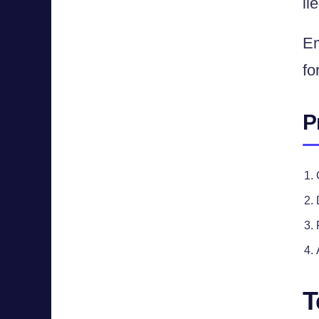
il
Em
fo
P
T