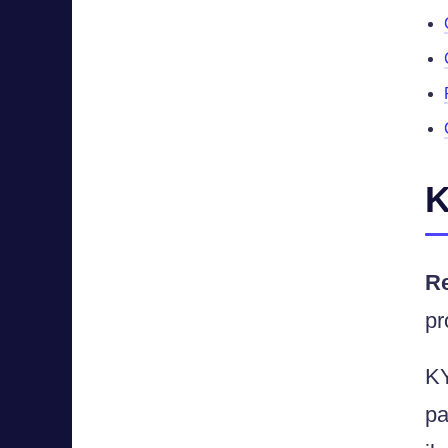
K
R
pr
KY
pa