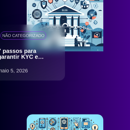
NÃO CATEGORIZADO
7 passos para
garantir KYC e
antifraude eficiente
com compliance
maio 5, 2026
LGPD no Brasil