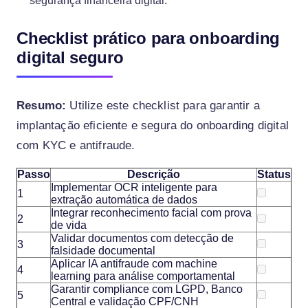
segurança financeira digital.
Checklist prático para onboarding
digital seguro
Resumo:
Utilize este checklist para garantir a
implantação eficiente e segura do onboarding digital
com KYC e antifraude.
Passo
Descrição
Status
Implementar OCR inteligente para
1
extração automática de dados
Integrar reconhecimento facial com prova
2
de vida
Validar documentos com detecção de
3
falsidade documental
Aplicar IA antifraude com machine
4
learning para análise comportamental
Garantir compliance com LGPD, Banco
5
Central e validação CPF/CNH