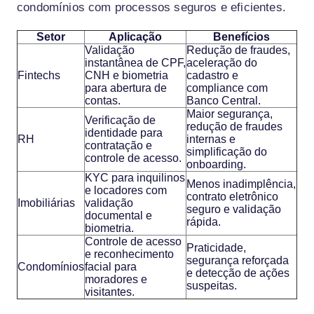
condomínios com processos seguros e eficientes.
Setor
Aplicação
Benefícios
Validação
Redução de fraudes,
instantânea de CPF,
aceleração do
Fintechs
CNH e biometria
cadastro e
para abertura de
compliance com
contas.
Banco Central.
Maior segurança,
Verificação de
redução de fraudes
identidade para
RH
internas e
contratação e
simplificação do
controle de acesso.
onboarding.
KYC para inquilinos
Menos inadimplência,
e locadores com
contrato eletrônico
Imobiliárias
validação
seguro e validação
documental e
rápida.
biometria.
Controle de acesso
Praticidade,
e reconhecimento
segurança reforçada
Condomínios
facial para
e detecção de ações
moradores e
suspeitas.
visitantes.