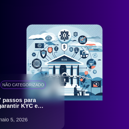
NÃO CATEGORIZADO
7 passos para
garantir KYC e
antifraude eficiente
com compliance
maio 5, 2026
LGPD no Brasil