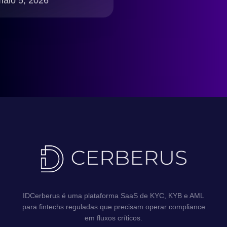
maio 5, 2026
compliance LGPD
Brasil
IDCerberus é uma plataforma SaaS de KYC, KYB e AML
para fintechs reguladas que precisam operar compliance
em fluxos críticos.