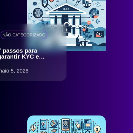
NÃO CATEGORIZADO
7 passos para
garantir KYC e
antifraude eficiente
com compliance
maio 5, 2026
LGPD no Brasil