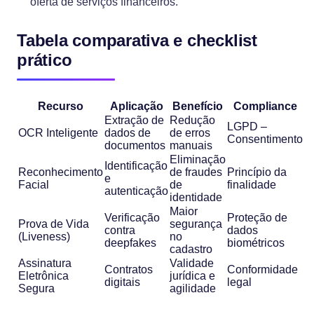
oferta de serviços financeiros.
Tabela comparativa e checklist
prático
Recurso
Aplicação
Benefício
Compliance
Extração de
Redução
LGPD –
OCR Inteligente
dados de
de erros
Consentimento
documentos
manuais
Eliminação
Identificação
Reconhecimento
de fraudes
Princípio da
e
Facial
de
finalidade
autenticação
identidade
Maior
Verificação
Proteção de
Prova de Vida
segurança
contra
dados
(Liveness)
no
deepfakes
biométricos
cadastro
Assinatura
Validade
Contratos
Conformidade
Eletrônica
jurídica e
digitais
legal
Segura
agilidade