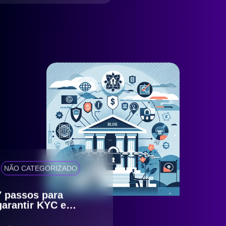
NÃO CATEGORIZADO
7 passos para
garantir KYC e
antifraude eficiente
com compliance