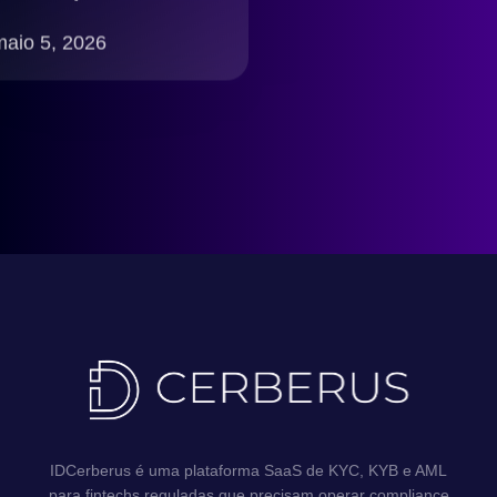
onboarding digital
seguro, rápido e
maio 5, 2026
compliance LGPD
Brasil
IDCerberus é uma plataforma SaaS de KYC, KYB e AML
para fintechs reguladas que precisam operar compliance