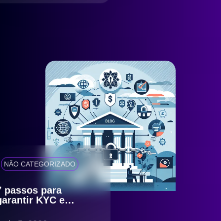
NÃO CATEGORIZADO
7 passos para
garantir KYC e
antifraude eficiente
com compliance