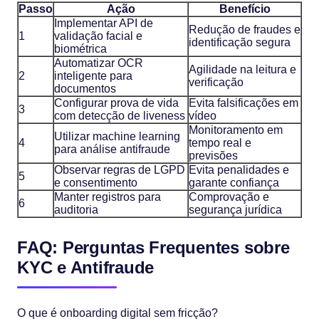
Passo
Ação
Benefício
Implementar API de
Redução de fraudes e
1
validação facial e
identificação segura
biométrica
Automatizar OCR
Agilidade na leitura e
2
inteligente para
verificação
documentos
Configurar prova de vida
Evita falsificações em
3
com detecção de liveness
vídeo
Monitoramento em
Utilizar machine learning
4
tempo real e
para análise antifraude
previsões
Observar regras de LGPD
Evita penalidades e
5
e consentimento
garante confiança
Manter registros para
Comprovação e
6
auditoria
segurança jurídica
FAQ: Perguntas Frequentes sobre
KYC e Antifraude
O que é onboarding digital sem fricção?