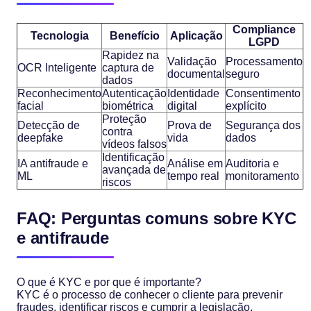
Compliance
Tecnologia
Benefício
Aplicação
LGPD
Rapidez na
Validação
Processamento
OCR Inteligente
captura de
documental
seguro
dados
Reconhecimento
Autenticação
Identidade
Consentimento
facial
biométrica
digital
explícito
Proteção
Detecção de
Prova de
Segurança dos
contra
deepfake
vida
dados
vídeos falsos
Identificação
IA antifraude e
Análise em
Auditoria e
avançada de
ML
tempo real
monitoramento
riscos
FAQ: Perguntas comuns sobre KYC
e antifraude
O que é KYC e por que é importante?
KYC é o processo de conhecer o cliente para prevenir
fraudes, identificar riscos e cumprir a legislação.