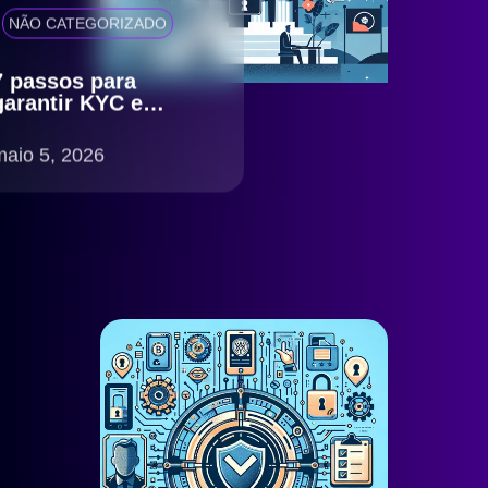
NÃO CATEGORIZADO
7 passos para
garantir KYC e
antifraude eficiente
com compliance
maio 5, 2026
LGPD no Brasil