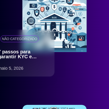
NÃO CATEGORIZADO
7 passos para
garantir KYC e
antifraude eficiente
com compliance
maio 5, 2026
LGPD no Brasil