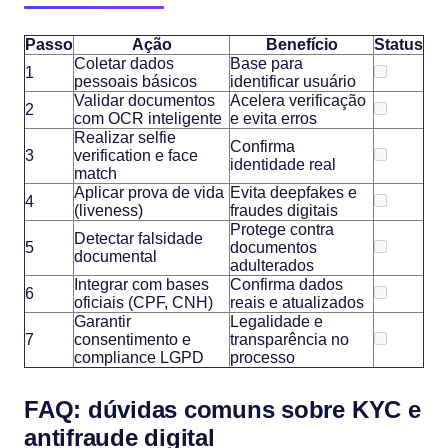
Passo
Ação
Benefício
Status
Coletar dados
Base para
1
pessoais básicos
identificar usuário
Validar documentos
Acelera verificação
2
com OCR inteligente
e evita erros
Realizar selfie
Confirma
3
verification e face
identidade real
match
Aplicar prova de vida
Evita deepfakes e
4
(liveness)
fraudes digitais
Protege contra
Detectar falsidade
5
documentos
documental
adulterados
Integrar com bases
Confirma dados
6
oficiais (CPF, CNH)
reais e atualizados
Garantir
Legalidade e
7
consentimento e
transparência no
compliance LGPD
processo
FAQ: dúvidas comuns sobre KYC e
antifraude digital