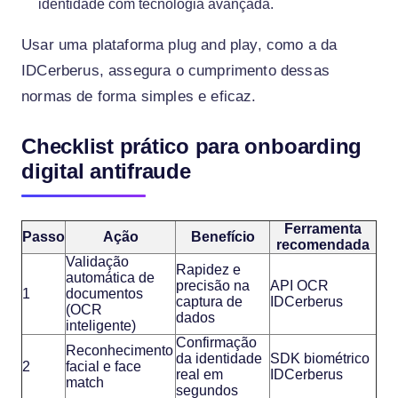
identidade com tecnologia avançada.
Usar uma plataforma plug and play, como a da
IDCerberus, assegura o cumprimento dessas
normas de forma simples e eficaz.
Checklist prático para onboarding
digital antifraude
Ferramenta
Passo
Ação
Benefício
recomendada
Validação
Rapidez e
automática de
precisão na
API OCR
1
documentos
captura de
IDCerberus
(OCR
dados
inteligente)
Confirmação
Reconhecimento
da identidade
SDK biométrico
2
facial e face
real em
IDCerberus
match
segundos