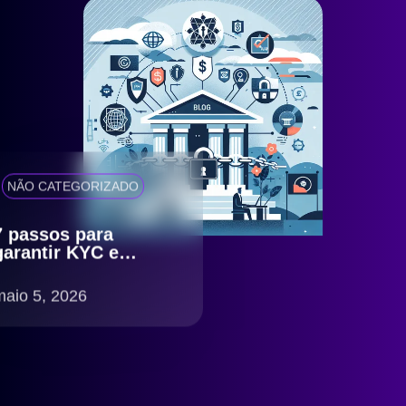
NÃO CATEGORIZADO
7 passos para
garantir KYC e
antifraude eficiente
com compliance
maio 5, 2026
LGPD no Brasil