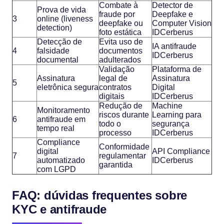
Combate à
Detector de
Prova de vida
fraude por
Deepfake e
3
online (liveness
deepfake ou
Computer Vision
detection)
foto estática
IDCerberus
Detecção de
Evita uso de
IA antifraude
4
falsidade
documentos
IDCerberus
documental
adulterados
Validação
Plataforma de
Assinatura
legal de
Assinatura
5
eletrônica segura
contratos
Digital
digitais
IDCerberus
Redução de
Machine
Monitoramento
riscos durante
Learning para
6
antifraude em
todo o
segurança
tempo real
processo
IDCerberus
Compliance
Conformidade
digital
API Compliance
7
regulamentar
automatizado
IDCerberus
garantida
com LGPD
FAQ: dúvidas frequentes sobre
KYC e antifraude