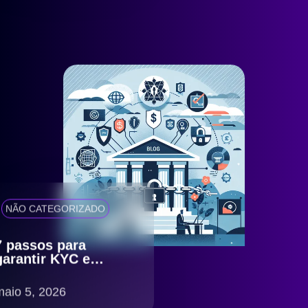
NÃO CATEGORIZADO
7 passos para
garantir KYC e
antifraude eficiente
com compliance
maio 5, 2026
LGPD no Brasil