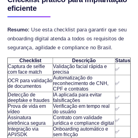
eficiente
Resumo:
Use esta checklist para garantir que seu
onboarding digital atenda a todos os requisitos de
segurança, agilidade e compliance no Brasil.
Checklist
Descrição
Status
Captura de selfie
Validação facial rápida e
✅
com face match
precisa
Automatização do
OCR para validação
reconhecimento de CNH,
✅
de documentos
CPF e contratos
Detecção de
IA aplicada para evitar
✅
deepfake e fraudes
falsificações
Prova de vida em
Verificação em tempo real
✅
vídeo
do usuário
Assinatura
Contrato com validade
✅
eletrônica segura
jurídica e compliance digital
Integração via
Onboarding automático e
✅
API/SDK
sem fricção