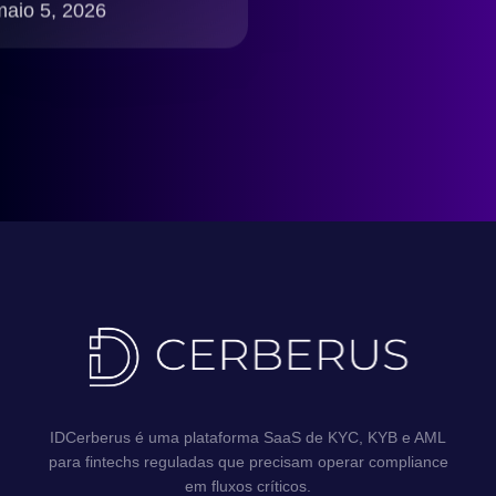
seguro, rápido e
maio 5, 2026
compliance LGPD
Brasil
IDCerberus é uma plataforma SaaS de KYC, KYB e AML
para fintechs reguladas que precisam operar compliance
em fluxos críticos.