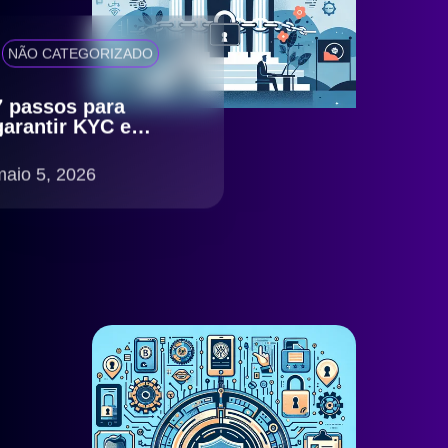
NÃO CATEGORIZADO
7 passos para
garantir KYC e
antifraude eficiente
com compliance
maio 5, 2026
LGPD no Brasil