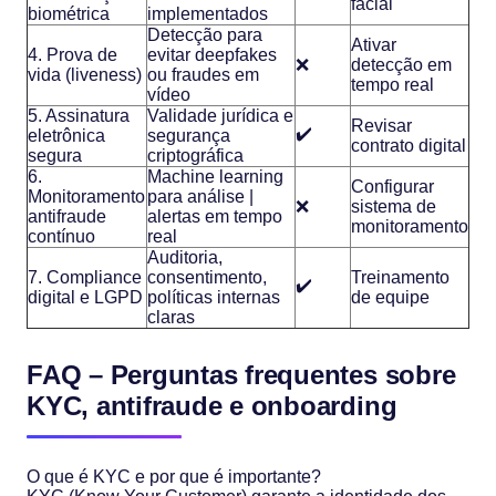
facial
biométrica
implementados
Detecção para
Ativar
4. Prova de
evitar deepfakes
❌
detecção em
vida (liveness)
ou fraudes em
tempo real
vídeo
5. Assinatura
Validade jurídica e
Revisar
✔️
eletrônica
segurança
contrato digital
segura
criptográfica
6.
Machine learning
Configurar
Monitoramento
para análise |
❌
sistema de
antifraude
alertas em tempo
monitoramento
contínuo
real
Auditoria,
7. Compliance
consentimento,
Treinamento
✔️
digital e LGPD
políticas internas
de equipe
claras
FAQ – Perguntas frequentes sobre
KYC, antifraude e onboarding
O que é KYC e por que é importante?