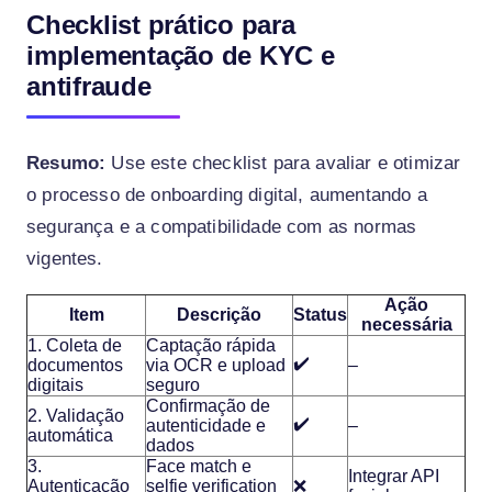
Checklist prático para
implementação de KYC e
antifraude
Resumo:
Use este checklist para avaliar e otimizar
o processo de onboarding digital, aumentando a
segurança e a compatibilidade com as normas
vigentes.
Ação
Item
Descrição
Status
necessária
1. Coleta de
Captação rápida
✔️
documentos
via OCR e upload
–
digitais
seguro
Confirmação de
2. Validação
✔️
autenticidade e
–
automática
dados
3.
Face match e
Integrar API
Autenticação
selfie verification
❌