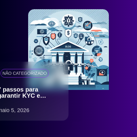
NÃO CATEGORIZADO
7 passos para
garantir KYC e
antifraude eficiente
com compliance
maio 5, 2026
LGPD no Brasil