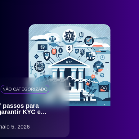
NÃO CATEGORIZADO
7 passos para
garantir KYC e
antifraude eficiente
com compliance
maio 5, 2026
LGPD no Brasil