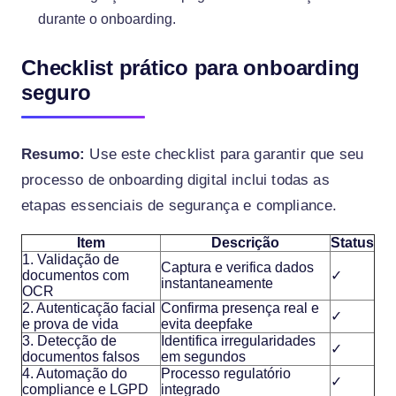
durante o onboarding.
Checklist prático para onboarding
seguro
Resumo:
Use este checklist para garantir que seu
processo de onboarding digital inclui todas as
etapas essenciais de segurança e compliance.
Item
Descrição
Status
1. Validação de
Captura e verifica dados
documentos com
✓
instantaneamente
OCR
2. Autenticação facial
Confirma presença real e
✓
e prova de vida
evita deepfake
3. Detecção de
Identifica irregularidades
✓
documentos falsos
em segundos
4. Automação do
Processo regulatório
✓
compliance e LGPD
integrado