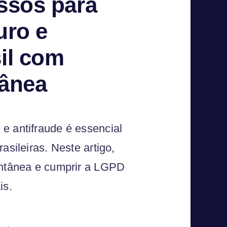
ssos para
uro e
il com
tânea
e antifraude é essencial
asileiras. Neste artigo,
tantânea e cumprir a LGPD
is.