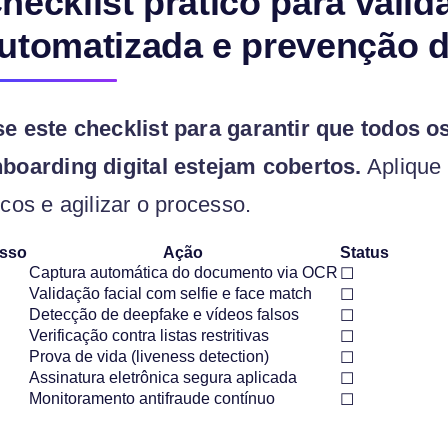
hecklist prático para valid
utomatizada e prevenção d
e este checklist para garantir que todos o
boarding digital estejam cobertos.
Aplique 
scos e agilizar o processo.
sso
Ação
Status
Captura automática do documento via OCR
☐
Validação facial com selfie e face match
☐
Detecção de deepfake e vídeos falsos
☐
Verificação contra listas restritivas
☐
Prova de vida (liveness detection)
☐
Assinatura eletrônica segura aplicada
☐
Monitoramento antifraude contínuo
☐