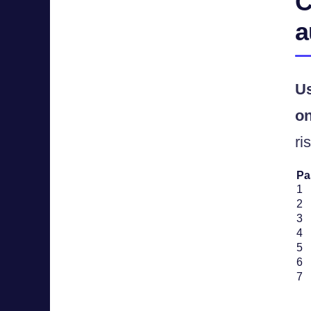
C
a
Us
on
ri
Pa
1
2
3
4
5
6
7