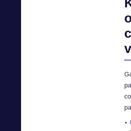
K
o
c
v
Ga
pa
co
pa