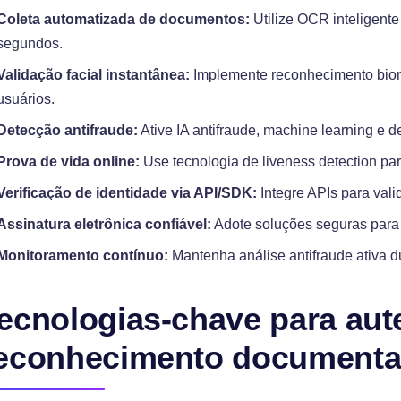
Coleta automatizada de documentos:
Utilize OCR inteligente
segundos.
Validação facial instantânea:
Implemente reconhecimento biomé
usuários.
Detecção antifraude:
Ative IA antifraude, machine learning e de
Prova de vida online:
Use tecnologia de liveness detection par
Verificação de identidade via API/SDK:
Integre APIs para vali
Assinatura eletrônica confiável:
Adote soluções seguras para 
Monitoramento contínuo:
Mantenha análise antifraude ativa du
ecnologias-chave para aute
econhecimento documenta