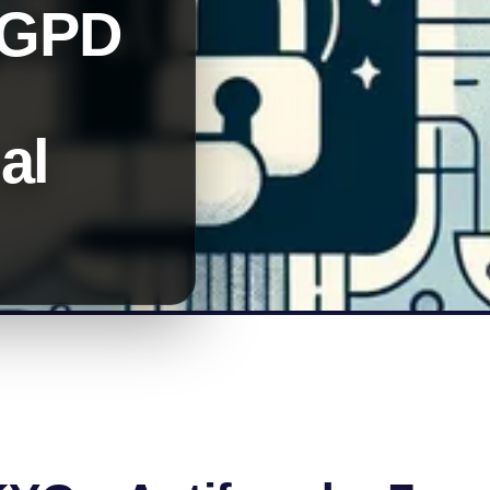
LGPD
al