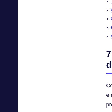
7
d
Co
e 
pr