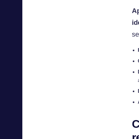
Ap
id
se
C
r