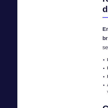
d
En
br
se