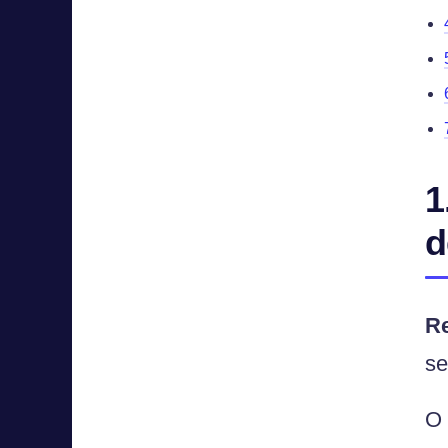
1
d
R
se
O 