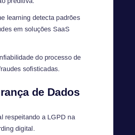
o preditiva.
ne learning detecta padrões
raudes em soluções SaaS
fiabilidade do processo de
raudes sofisticadas.
urança de Dados
al respeitando a LGPD na
ing digital.