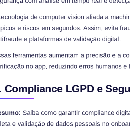
gurança com análise em tempo real e detecçã
tecnologia de computer vision aliada a machi
ípicos e riscos em segundos. Assim, evita f
tifraude e plataformas de validação digital.
sas ferramentas aumentam a precisão e a con
rificação no app, reduzindo erros humanos e f
. Compliance LGPD e Seg
esumo:
Saiba como garantir compliance digit
leta e validação de dados pessoais no onboard