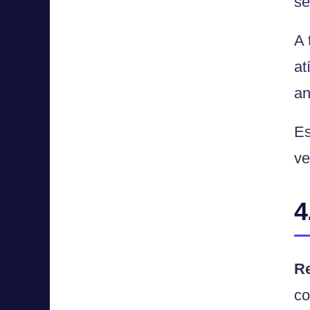
se
A 
at
an
Es
ve
4
R
co