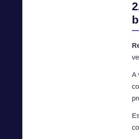
2
b
R
ve
A 
co
pr
Es
co