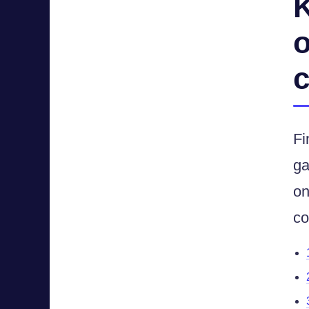
K
o
c
Fi
ga
on
co