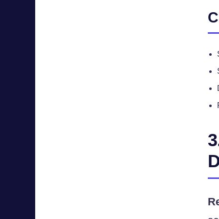
C
3
D
R