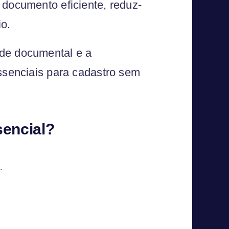
 documento eficiente, reduz-
io.
ade documental e a
essenciais para cadastro sem
sencial?
.
.