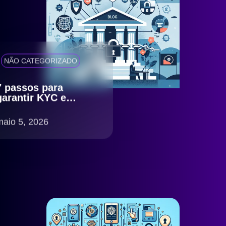
NÃO CATEGORIZADO
7 passos para
garantir KYC e
antifraude eficiente
com compliance
maio 5, 2026
LGPD no Brasil