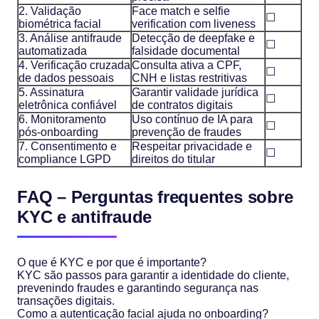
2. Validação
Face match e selfie
☐
biométrica facial
verification com liveness
3. Análise antifraude
Detecção de deepfake e
☐
automatizada
falsidade documental
4. Verificação cruzada
Consulta ativa a CPF,
☐
de dados pessoais
CNH e listas restritivas
5. Assinatura
Garantir validade jurídica
☐
eletrônica confiável
de contratos digitais
6. Monitoramento
Uso contínuo de IA para
☐
pós-onboarding
prevenção de fraudes
7. Consentimento e
Respeitar privacidade e
☐
compliance LGPD
direitos do titular
FAQ – Perguntas frequentes sobre
KYC e antifraude
O que é KYC e por que é importante?
KYC são passos para garantir a identidade do cliente,
prevenindo fraudes e garantindo segurança nas
transações digitais.
Como a autenticação facial ajuda no onboarding?