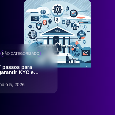
NÃO CATEGORIZADO
7 passos para
garantir KYC e
antifraude eficiente
com compliance
maio 5, 2026
LGPD no Brasil