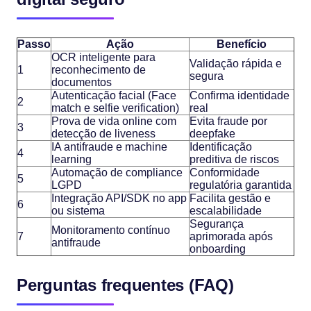
Passo
Ação
Benefício
OCR inteligente para
Validação rápida e
1
reconhecimento de
segura
documentos
Autenticação facial (Face
Confirma identidade
2
match e selfie verification)
real
Prova de vida online com
Evita fraude por
3
detecção de liveness
deepfake
IA antifraude e machine
Identificação
4
learning
preditiva de riscos
Automação de compliance
Conformidade
5
LGPD
regulatória garantida
Integração API/SDK no app
Facilita gestão e
6
ou sistema
escalabilidade
Segurança
Monitoramento contínuo
7
aprimorada após
antifraude
onboarding
Perguntas frequentes (FAQ)