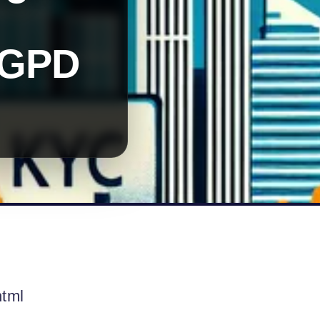
LGPD
html