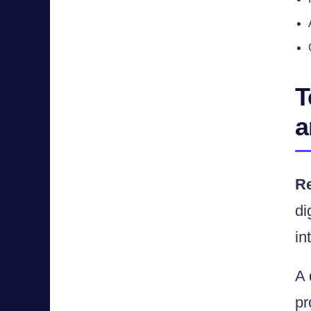
T
a
R
di
in
A 
pr