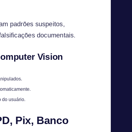
cam padrões suspeitos,
falsificações documentais.
Computer Vision
anipulados.
tomaticamente.
o do usuário.
PD, Pix, Banco