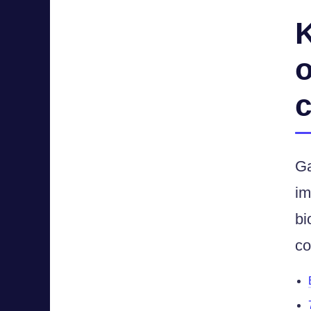
K
o
c
Ga
im
bi
co