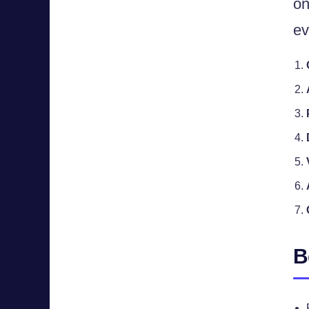
on
ev
B