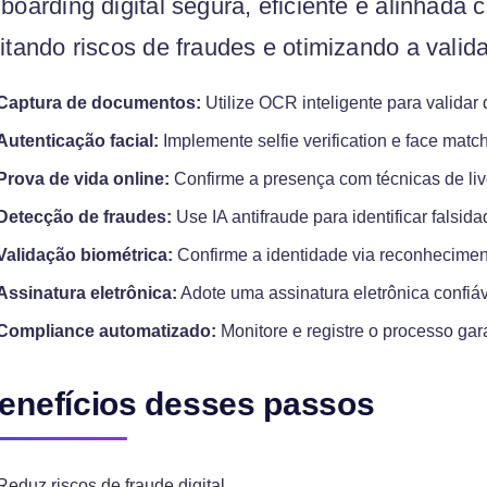
boarding digital segura, eficiente e alinhad
itando riscos de fraudes e otimizando a valid
Captura de documentos:
Utilize OCR inteligente para valida
Autenticação facial:
Implemente selfie verification e face matc
Prova de vida online:
Confirme a presença com técnicas de liv
Detecção de fraudes:
Use IA antifraude para identificar falsi
Validação biométrica:
Confirme a identidade via reconheciment
Assinatura eletrônica:
Adote uma assinatura eletrônica confiáv
Compliance automatizado:
Monitore e registre o processo ga
enefícios desses passos
Reduz riscos de fraude digital