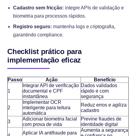
Cadastro sem fricção:
integre APIs de validação e
biometria para processos rápidos.
Registro seguro:
mantenha logs e criptografia,
garantindo compliance.
Checklist prático para
implementação eficaz
Passo
Ação
Benefício
Integrar API de verificação
Dados validados
1
documental e CPF
rápido e com
instantânea
segurança
Implementar OCR
Reduz erros e agiliza
2
inteligente para leitura
cadastro
automática
Adicionar biometria facial
Previne fraudes de
3
com prova de vida
identidade digital
Aumenta a segurança
Aplicar IA antifraude para
4
e confiança no