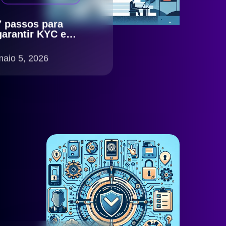
7 passos para
garantir KYC e
antifraude eficiente
com compliance
maio 5, 2026
LGPD no Brasil