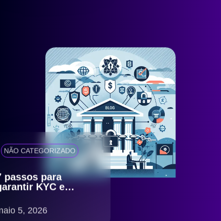
NÃO CATEGORIZADO
7 passos para
garantir KYC e
antifraude eficiente
com compliance
maio 5, 2026
LGPD no Brasil