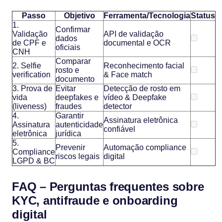
Passo
Objetivo
Ferramenta/Tecnologia
Status
1.
Confirmar
Validação
API de validação
dados
de CPF e
documental e OCR
oficiais
CNH
Comparar
2. Selfie
Reconhecimento facial
rosto e
verification
& Face match
documento
3. Prova de
Evitar
Detecção de rosto em
vida
deepfakes e
vídeo & Deepfake
(liveness)
fraudes
detector
4.
Garantir
Assinatura eletrônica
Assinatura
autenticidade
confiável
eletrônica
jurídica
5.
Prevenir
Automação compliance
Compliance
riscos legais
digital
LGPD & BC
FAQ – Perguntas frequentes sobre
KYC, antifraude e onboarding
digital