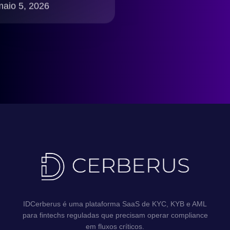
seguro, rápido e
maio 5, 2026
compliance LGPD
Brasil
IDCerberus é uma plataforma SaaS de KYC, KYB e AML
para fintechs reguladas que precisam operar compliance
em fluxos críticos.