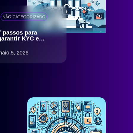
NÃO CATEGORIZADO
7 passos para
garantir KYC e
antifraude eficiente
com compliance
maio 5, 2026
LGPD no Brasil