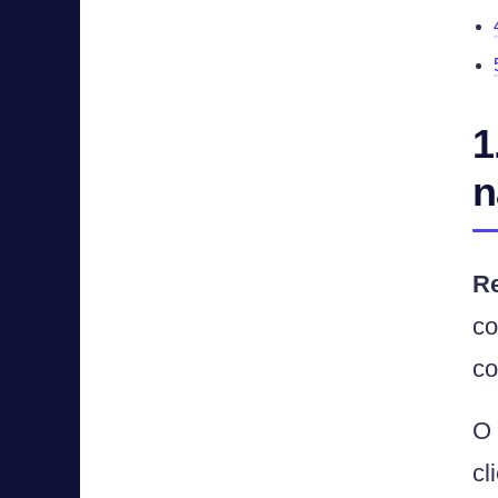
1
n
R
co
co
O 
cl