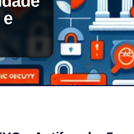
tidade
 e