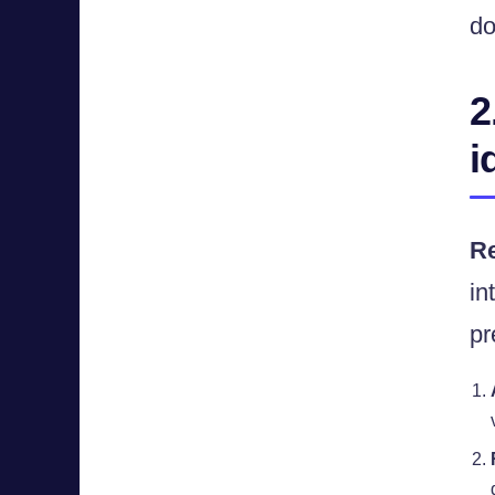
do
2
i
R
in
pr