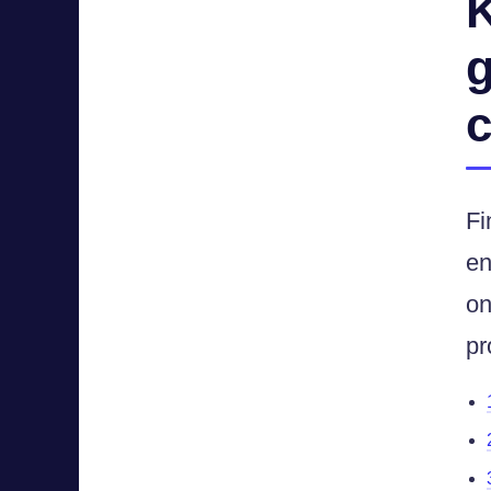
K
g
Fi
en
on
pr