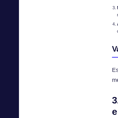
V
Es
me
3
e