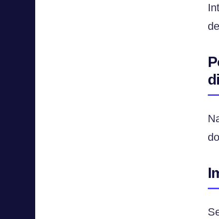
In
de
P
d
Na
do
I
Se