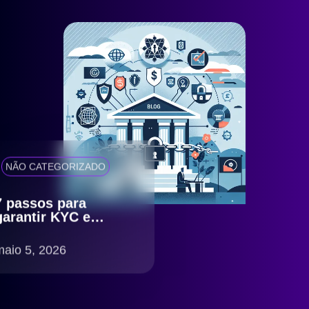
NÃO CATEGORIZADO
7 passos para
garantir KYC e
antifraude eficiente
com compliance
maio 5, 2026
LGPD no Brasil