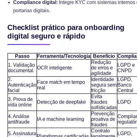
Compliance digital:
Integre KYC com sistemas internos 
portarias digitais.
Checklist prático para onboarding
digital seguro e rápido
Passo
Ferramenta/Tecnologia
Benefício
Complia
Redução
1. Validação
LGPD e
OCR inteligente
de erros e
documental
CNPD
agilidade
2.
Identidade
LGPD,
Face match em tempo
Autenticação
segura sem
Banco
real
facial
fricção
Central
Evita
3. Prova de
Detecção de deepfake
fraudes
LGPD
vida online
sofisticadas
Prevenção
4. Análise
Complia
IA e machine learning
proativa de
antifraude
regulatór
fraudes
Contrato
5. Assinatura
LGPD,
Plataformas certificadas
legalmente