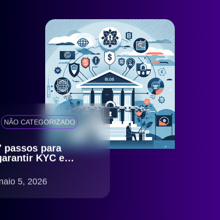
NÃO CATEGORIZADO
7 passos para
garantir KYC e
antifraude eficiente
com compliance
maio 5, 2026
LGPD no Brasil