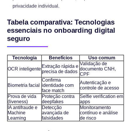
privacidade individual.
Tabela comparativa: Tecnologias
essenciais no onboarding digital
seguro
Tecnologia
Benefícios
Uso comum
Validação de
Extração rápida e
OCR inteligente
documento CNH,
precisa de dados
CPF
Confirma
Autenticação e
Biometria facial
identidade com
controle de acesso
face match
Prova de vida
Proteção contra
Selfie verification em
(liveness)
deepfakes
apps
IA antifraude e
Detecção
Monitoramento
Machine
avançada de
contínuo e análise
Learning
falsidades
de risco