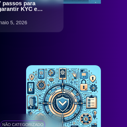
7 passos para
garantir KYC e
antifraude eficiente
com compliance
maio 5, 2026
LGPD no Brasil
NÃO CATEGORIZADO