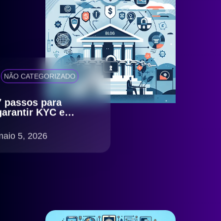
NÃO CATEGORIZADO
7 passos para
garantir KYC e
antifraude eficiente
com compliance
maio 5, 2026
LGPD no Brasil