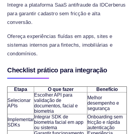
Integre a plataforma SaaS antifraude da IDCerberus
para garantir cadastro sem fricção e alta
conversão.
Ofereça experiências fluídas em apps, sites e
sistemas internos para fintechs, imobiliárias e
condomínios.
Checklist prático para integração
Etapa
O que fazer
Benefício
Escolher API para
Melhor
Selecionar
validação de
desempenho e
APIs
documentos, facial e
segurança
biometria
Integrar SDK de
Onboarding sem
Implementar
biometria facial em app
fricção e rápida
SDKs
ou sistema
autenticação
Garantir funcionamento
Experiência