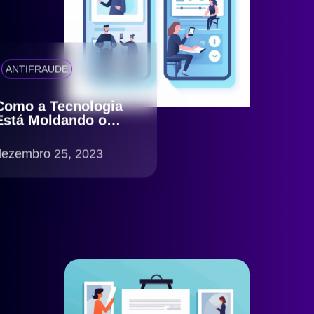
ANTIFRAUDE
Como a Tecnologia
Está Moldando o
Futuro do KYC
dezembro 25, 2023